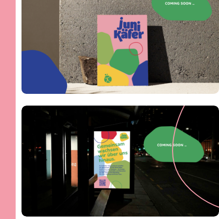
Junikäfer
Familien
Über uns
Vormerkung & Platzvergabe
Leitbild
Infos & Formulare
Pädagogik
Eingewöhnung & Übergänge
Qualität & Kinderschutz
Verpflegung
Elternbildung &
Netzwerke & Partner:innen
Elternberatung
Projekte & Zertifizierungen
KiTa-ABC
Kooperationen &
Karriere
Trägerschaft
Komm in unser Team
Für Unternehmen &
Arbeiten bei Junikäfer
Arbeitgebende
Direkt zu den