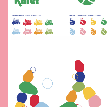
»Kinder, Familien und
Mitarbeitende erleben in
unseren Einrichtungen
Vielfalt, erfahren
Wertschätzung und
wachsen in einer