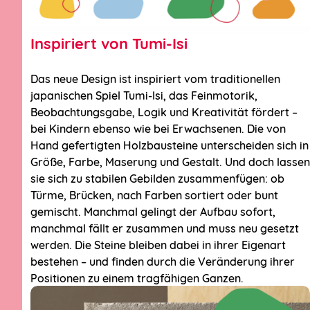
achtsamen
Gemeinschaft.«
Inspiriert von Tumi-Isi
Auszug aus unserem Rahmenkonzept
Das neue Design ist inspiriert vom traditionellen
japanischen Spiel Tumi-Isi, das Feinmotorik,
Beobachtungsgabe, Logik und Kreativität fördert –
bei Kindern ebenso wie bei Erwachsenen. Die von
Allgemeiner Kontakt
Hand gefertigten Holzbausteine unterscheiden sich in
Kontakt zum
Größe, Farbe, Maserung und Gestalt. Und doch lassen
sie sich zu stabilen Gebilden zusammenfügen: ob
Trägerverbund
Türme, Brücken, nach Farben sortiert oder bunt
Junikäfer
gemischt. Manchmal gelingt der Aufbau sofort,
manchmal fällt er zusammen und muss neu gesetzt
werden. Die Steine bleiben dabei in ihrer Eigenart
Hier sind alle Kontaktmöglichkeiten!
bestehen – und finden durch die Veränderung ihrer
Positionen zu einem tragfähigen Ganzen.