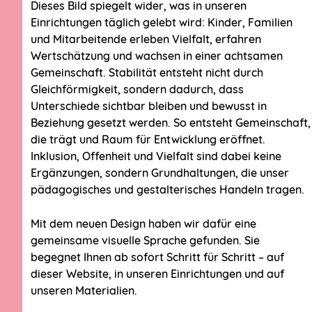
Dieses Bild spiegelt wider, was in unseren
Für Städte & Kommunen
Stellenangeboten
Einrichtungen täglich gelebt wird: Kinder, Familien
Bauen & Entwickeln
und Mitarbeitende erleben Vielfalt, erfahren
Kooperation & Nachfolge
Wertschätzung und wachsen in einer achtsamen
Gemeinschaft. Stabilität entsteht nicht durch
Unsere KiTas
Gleichförmigkeit, sondern dadurch, dass
Unterschiede sichtbar bleiben und bewusst in
Neuigkeiten
Beziehung gesetzt werden. So entsteht Gemeinschaft,
Instagram
die trägt und Raum für Entwicklung eröffnet.
Inklusion, Offenheit und Vielfalt sind dabei keine
Kontakt
Ergänzungen, sondern Grundhaltungen, die unser
pädagogisches und gestalterisches Handeln tragen.
© 2026 Kindertageseinrichtungen Junikäfer GmbH
Mit dem neuen Design haben wir dafür eine
Meldekanal
Impressum
Datenschutz
gemeinsame visuelle Sprache gefunden. Sie
begegnet Ihnen ab sofort Schritt für Schritt – auf
dieser Website, in unseren Einrichtungen und auf
unseren Materialien.